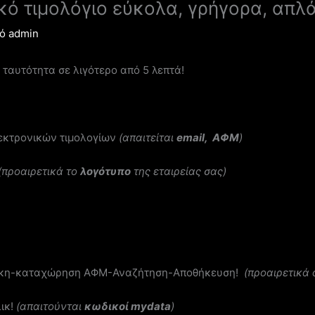
κό τιμολόγιο εύκολα, γρήγορα, απλ
πό
admin
 ταυτότητα σε λιγότερο από 5 λεπτά!
εκτρονικών τιμολογίων
(απαιτείται
email,
ΑΦΜ
)
(προαιρετικά το
λογότυπο
της εταιρείας σας)
σθήκη-καταχώρηση ΑΦΜ-Αναζήτηση-Αποθήκευση!
(προαιρετικά 
λικ!
(απαιτούνται
κωδικοί mydata
)