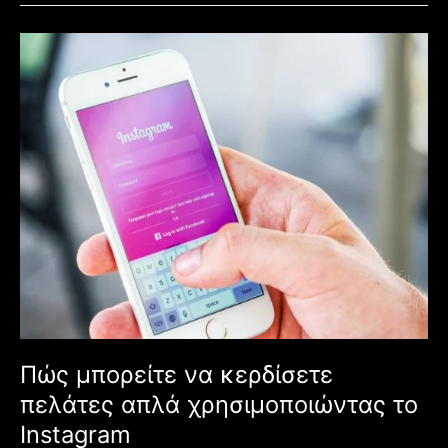
Πώς
μπορείτε
να
κερδίσετε
πελάτες
απλά
χρησιμοποιώντας
το
Instagram
Πώς μπορείτε να κερδίσετε
πελάτες απλά χρησιμοποιώντας το
Instagram