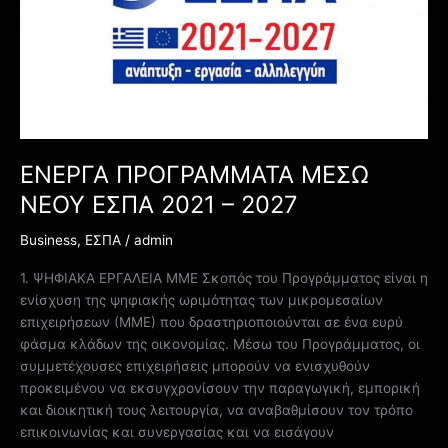
2021
–
2027
ΕΝΕΡΓΑ ΠΡΟΓΡΑΜΜΑΤΑ ΜΕΣΩ
ΝΕΟΥ ΕΣΠΑ 2021 – 2027
Business
,
ΕΣΠΑ
/
admin
1. ΨΗΦΙΑΚΑ ΕΡΓΑΛΕΙΑ ΜΜΕ Σκοπός του Προγράμματος είναι η
ενίσχυση της ψηφιακής ωριμότητας των μικρομεσαίων
επιχειρήσεων (ΜΜΕ) που δραστηριοποιούνται σε ένα ευρύ
φάσμα κλάδων της οικονομίας. Μέσω του Προγράμματος, οι
συμμετέχουσες επιχειρήσεις μπορούν να ενισχυθούν
προκειμένου να εκσυγχρονίσουν την παραγωγική, εμπορική
και διοικητική τους λειτουργία, να αναβαθμίσουν τον τρόπο
επικοινωνίας και συνεργασίας και να εισάγουν