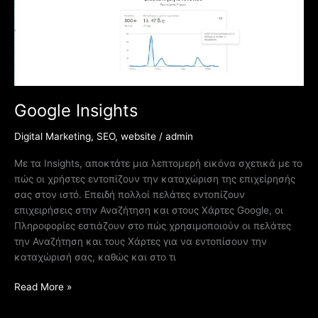
Google Insights
Digital Marketing
,
SEO
,
website
/
admin
Με τα Insights, αποκτάτε μια λεπτομερή εικόνα σχετικά με το
πώς οι χρήστες εντοπίζουν την καταχώριση της επιχείρησής
σας στον ιστό. Επειδή πολλοί πελάτες εντοπίζουν
επιχειρήσεις στην Αναζήτηση και στους Χάρτες Google, οι
Πληροφορίες εστιάζουν στο πώς χρησιμοποιούν οι πελάτες
την Αναζήτηση και τους Χάρτες για να εντοπίσουν την
καταχώρισή σας, καθώς και στο τι
Read More »