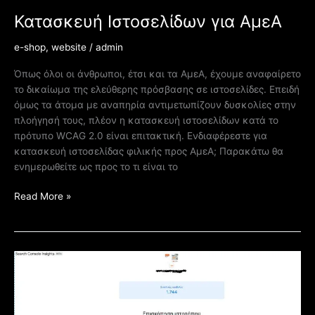
Κατασκευή Ιστοσελίδων για ΑμεΑ
e-shop
,
website
/
admin
Όπως όλοι οι άνθρωποι, έτσι και τα ΑμεΑ, έχουμε αναφαίρετο
το δικαίωμα της ελεύθερης πρόσβασης σε ιστοσελίδες. Επειδή
όμως τα άτομα με αναπηρία αντιμετωπίζουν δυσκολίες στην
πλοήγησή τους, πλέον η κατασκευή ιστοσελίδων κατά το
πρότυπο WCAG 2.0 είναι επιτακτική. Ενδιαφέρεστε για
κατασκευή ιστοσελίδας φιλικής προς ΑμεΑ; Παρακάτω θα
ενημερωθείτε ως προς το τι είναι το
Read More »
Google
Insights