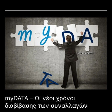
myDATA
–
Οι
νέοι
χρόνοι
διαβίβασης
των
συναλλαγών
myDATA – Οι νέοι χρόνοι
διαβίβασης των συναλλαγών