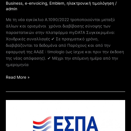
Business
,
e-envoicing
,
Emblem
,
ηλεκτρονική τιμολόγηση
/
admin
Με τη νέα εγκύκλιο Α.1090/2022 τροποποιούνται μεταξύ
άλλων και ορισμένοι χρόνοι διαβίβασης σύνοψης των
παραστατικών στην πλατφόρμα myDATA Συγκεκριμένα:
Χονδρικές συναλλαγές ✔ Σε πραγματικό χρόνο,
διαβιβάζονται τα δεδομένα από Παρόχους και από την
εφαρμογή της ΑΑΔΕ : timologio (ως ίσχυε και πριν την έκδοση
της νέας απόφασης). ✔ Μέχρι την επόμενη ημέρα από την
ημερομηνία
Read More »
ΕΝΕΡΓΑ
ΠΡΟΓΡΑΜΜΑΤΑ
ΜΕΣΩ
ΝΕΟΥ
ΕΣΠΑ