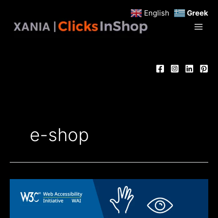
Μετάβαση
English
Greek
στο
περιεχόμενο
e-shop
Κατασκευή
Ιστοσελίδων
για
ΑμεΑ