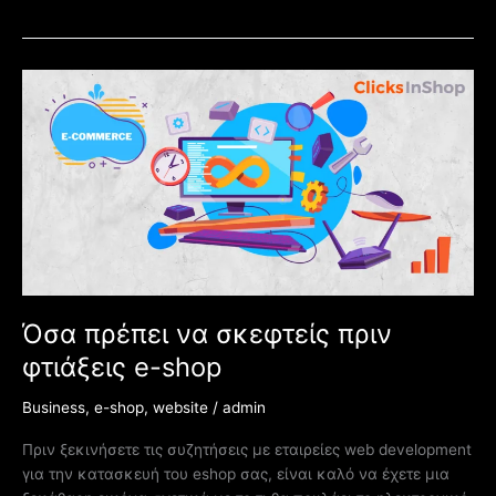
Όσα
πρέπει
να
σκεφτείς
πριν
φτιάξεις
e-
shop
Όσα πρέπει να σκεφτείς πριν
φτιάξεις e-shop
Business
,
e-shop
,
website
/
admin
Πριν ξεκινήσετε τις συζητήσεις με εταιρείες web development
για την κατασκευή του eshop σας, είναι καλό να έχετε μια