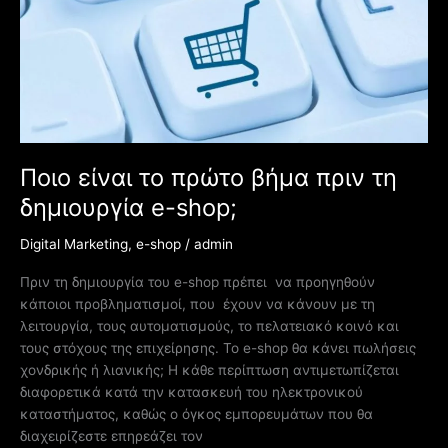
το
πρώτο
βήμα
πριν
τη
δημιουργία
e-
shop;
Ποιο είναι το πρώτο βήμα πριν τη
δημιουργία e-shop;
Digital Marketing
,
e-shop
/
admin
Πριν τη δημιουργία του e-shop πρέπει να προηγηθούν
κάποιοι προβληματισμοί, που έχουν να κάνουν με τη
λειτουργία, τους αυτοματισμούς, το πελατειακό κοινό και
τους στόχους της επιχείρησης. Το e-shop θα κάνει πωλήσεις
χονδρικής ή λιανικής; Η κάθε περίπτωση αντιμετωπίζεται
διαφορετικά κατά την κατασκευή του ηλεκτρονικού
καταστήματος, καθώς ο όγκος εμπορευμάτων που θα
διαχειρίζεστε επηρεάζει τον