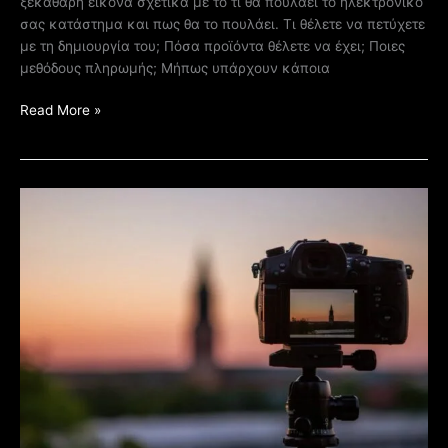
ξεκάθαρη εικόνα σχετικά με το τι θα πουλάει το ηλεκτρονικό
σας κατάστημα και πως θα το πουλάει. Τι θέλετε να πετύχετε
με τη δημιουργία του; Πόσα προϊόντα θέλετε να έχει; Ποιες
μεθόδους πληρωμής; Μήπως υπάρχουν κάποια
Read More »
Επενδύστε
στην
επαγγελματική
φωτογραφία
της
ιστοσελίδα
σας