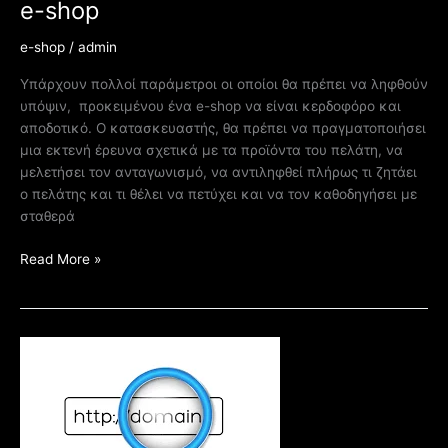
e-shop
e-shop
/
admin
Υπάρχουν πολλοί παράμετροι οι οποίοι θα πρέπει να ληφθούν
υπόψιν, προκειμένου ένα e-shop να είναι κερδοφόρο και
αποδοτικό. Ο κατασκευαστής, θα πρέπει να πραγματοποιήσει
μια εκτενή έρευνα σχετικά με τα προϊόντα του πελάτη, να
μελετήσει τον ανταγωνισμό, να αντιληφθεί πλήρως τι ζητάει
ο πελάτης και τι θέλει να πετύχει και να τον καθοδηγήσει με
σταθερά
Read More »
Η
ΣΩΣΤΗ
επιλογή
Domain
Name