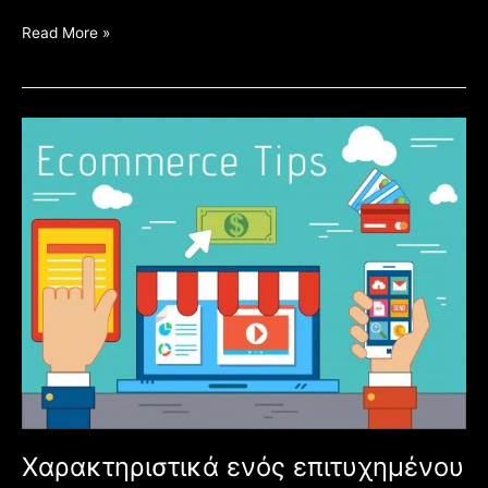
Read More »
Xαρακτηριστικά
ενός
επιτυχημένου
e-
shop
Xαρακτηριστικά ενός επιτυχημένου