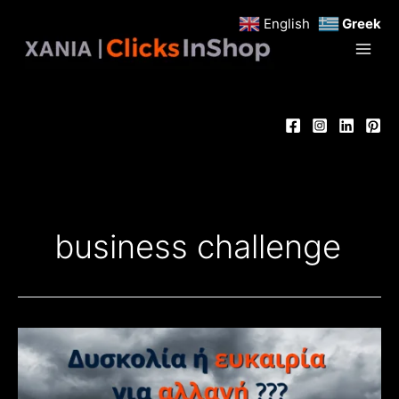
Μετάβαση
English
Greek
στο
περιεχόμενο
business challenge
Όταν
συναντάς
ένα
εμπόδιο