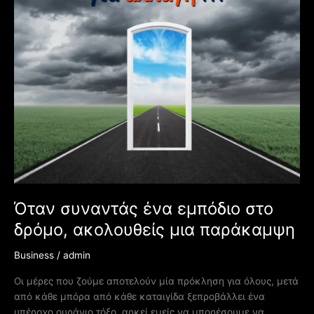
στο
δρόμο,
ακολουθείς
μια
παράκαμψη
Όταν συναντάς ένα εμπόδιο στο
δρόμο, ακολουθείς μια παράκαμψη
Business
/
admin
Οι μέρες που ζούμε αποτελούν μία πρόκληση για όλους, μετά
από κάθε μπόρα από κάθε καταιγίδα ξεπροβάλλει ένα
υπέροχο ουράνιο τόξο, αρκεί εμείς να μπορέσουμε να